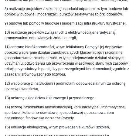
8) realizację projektów z zakresu gospodarki odpadami, w tym: budowę lub
pomoc w budowie i modernizacji punktów selektywnej zbiórki odpadów,
9) budowę lub pomoc w budowie i modernizacji infrastruktury turystycznej,
10) realizację projektów związanych z efektywnością energetyczną i
promowaniem odnawialnych źródeł energii,
11) ochronę bioróżnorodności, w tym ichtiofauny Parsęty i jej dopływów
poprzez wspieranie działań zapobiegających kłusownictwu i racjonalne
gospodarowanie zasobami wód, w tym podejmowanie działań służących
utrzymaniu, odtworzeniu lub przywróceniu właściwego stanu tych zasobów i
relacji przyrodniczych pomiędzy poszczególnymi ich elementami, zgodnie z
zasadami zrównoważonego rozwoju,
12) współpracę z instytucjami i podmiotami odpowiedzialnymi za ochronę
przeciwpowodziową,
13) ochronę dziedzictwa kulturowego i przyrodniczego,
14) rozwój infrastruktury administracyjnej, komunikacyjnej, informatycznej,
sportowej, kulturalno-oświatowej, gospodarczej z poszanowaniem
naturalnego środowiska dorzecza Parsęty,
15) edukację ekologiczną, w tym prowadzenie kursów i szkoleń,