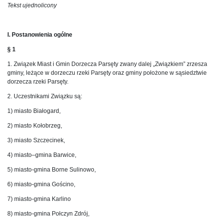
Tekst ujednolicony
I. Postanowienia ogólne
§ 1
1. Związek Miast i Gmin Dorzecza Parsęty zwany dalej „Związkiem” zrzesza
gminy, leżące w dorzeczu rzeki Parsęty oraz gminy położone w sąsiedztwie
dorzecza rzeki Parsęty.
2. Uczestnikami Związku są:
1) miasto Białogard,
2) miasto Kołobrzeg,
3) miasto Szczecinek,
4) miasto–gmina Barwice,
5) miasto-gmina Borne Sulinowo,
6) miasto-gmina Gościno,
7) miasto-gmina Karlino
8) miasto-gmina Połczyn Zdrój,