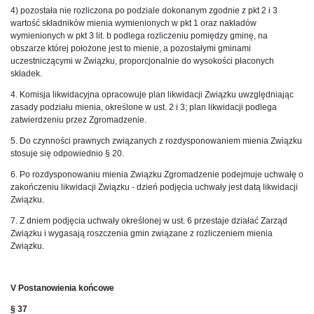
4) pozostała nie rozliczona po podziale dokonanym zgodnie z pkt 2 i 3
wartość składników mienia wymienionych w pkt 1 oraz nakładów
wymienionych w pkt 3 lit. b podlega rozliczeniu pomiędzy gminę, na
obszarze której położone jest to mienie, a pozostałymi gminami
uczestniczącymi w Związku, proporcjonalnie do wysokości płaconych
składek.
4. Komisja likwidacyjna opracowuje plan likwidacji Związku uwzględniając
zasady podziału mienia, określone w ust. 2 i 3; plan likwidacji podlega
zatwierdzeniu przez Zgromadzenie.
5. Do czynności prawnych związanych z rozdysponowaniem mienia Związku
stosuje się odpowiednio § 20.
6. Po rozdysponowaniu mienia Związku Zgromadzenie podejmuje uchwałę o
zakończeniu likwidacji Związku - dzień podjęcia uchwały jest datą likwidacji
Związku.
7. Z dniem podjęcia uchwały określonej w ust. 6 przestaje działać Zarząd
Związku i wygasają roszczenia gmin związane z rozliczeniem mienia
Związku.
V Postanowienia końcowe
§ 37