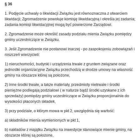
§ 36
1. Podjęcie uchwały o likwidacji Związku jest równoznaczna z otwarciem
likwidacji; Zgromadzenie powołuje komisję likwidacyjną i określa jej zadania;
zadania komisji likwidacyjnej mogą być powierzone Zarządowi.
2. Zgromadzenie może określić zasady podziału mienia Związku pomiędzy
gminy uczestniczące w Związku.
3. Jeśli Zgromadzenie nie postanowi inaczej - po zaspokojeniu zobowiązań i
roszczeń wierzycieli:
1) nieruchomości, budynki i urządzenia trwałe z gruntem związane oraz
jednostki organizacyjne Związku przechodzą w drodze umowy na własność
gminy na obszarze której są położone,
2) inne środki trwałe, a także materiały, przedmioty nietrwałe i środki
pieniężne podlegają podziałowi ( w naturze bądź środki uzyskane z ich
sprzedaży) pomiędzy gminy uczestniczące w Związku proporcjonalnie do
wysokości płaconych składek,
3) przy podziale, o którym mowa w pkt 2, uwzględnia się wartość:
a) składników mienia wymienionych w pkt 1,
b) nakładów z majątku Związku na inwestycje stanowiące mienie gminy, na
obszarze której są położone,