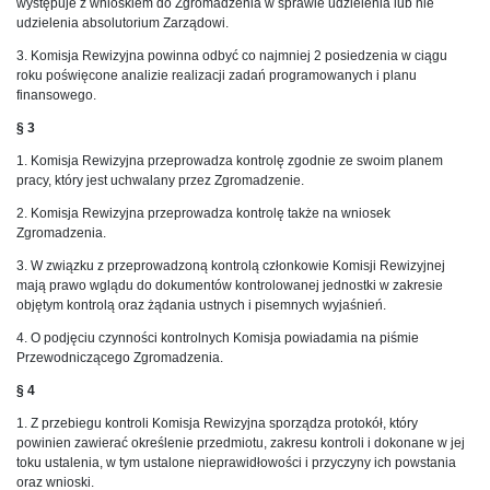
występuje z wnioskiem do Zgromadzenia w sprawie udzielenia lub nie
udzielenia absolutorium Zarządowi.
3. Komisja Rewizyjna powinna odbyć co najmniej 2 posiedzenia w ciągu
roku poświęcone analizie realizacji zadań programowanych i planu
finansowego.
§ 3
1. Komisja Rewizyjna przeprowadza kontrolę zgodnie ze swoim planem
pracy, który jest uchwalany przez Zgromadzenie.
2. Komisja Rewizyjna przeprowadza kontrolę także na wniosek
Zgromadzenia.
3. W związku z przeprowadzoną kontrolą członkowie Komisji Rewizyjnej
mają prawo wglądu do dokumentów kontrolowanej jednostki w zakresie
objętym kontrolą oraz żądania ustnych i pisemnych wyjaśnień.
4. O podjęciu czynności kontrolnych Komisja powiadamia na piśmie
Przewodniczącego Zgromadzenia.
§ 4
1. Z przebiegu kontroli Komisja Rewizyjna sporządza protokół, który
powinien zawierać określenie przedmiotu, zakresu kontroli i dokonane w jej
toku ustalenia, w tym ustalone nieprawidłowości i przyczyny ich powstania
oraz wnioski.