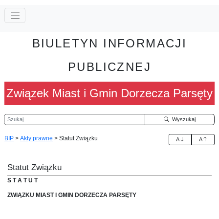
BIULETYN INFORMACJI
PUBLICZNEJ
Związek Miast i Gmin Dorzecza Parsęty
Szukaj
Wyszukaj
BIP
>
Akty prawne
>
Statut Związku
A
A
Statut Związku
S T A T U T
ZWIĄZKU MIAST I GMIN DORZECZA PARSĘTY