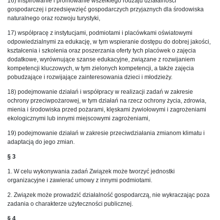
16) inspirowanie i promowanie wszelkiego rodzaju działalności
gospodarczej i przedsięwzięć gospodarczych przyjaznych dla środowiska
naturalnego oraz rozwoju turystyki,
17) współpracę z instytucjami, podmiotami i placówkami oświatowymi
odpowiedzialnymi za edukację, w tym wspieranie dostępu do dobrej jakości,
kształcenia i szkolenia oraz poszerzania oferty tych placówek o zajęcia
dodatkowe, wyrównujące szanse edukacyjne, związane z rozwijaniem
kompetencji kluczowych, w tym zielonych kompetencji, a także zajęcia
pobudzające i rozwijające zainteresowania dzieci i młodzieży.
18) podejmowanie działań i współpracy w realizacji zadań w zakresie
ochrony przeciwpożarowej, w tym działań na rzecz ochrony życia, zdrowia,
mienia i środowiska przed pożarami, klęskami żywiołowymi i zagrożeniami
ekologicznymi lub innymi miejscowymi zagrożeniami,
19) podejmowanie działań w zakresie przeciwdziałania zmianom klimatu i
adaptacją do jego zmian.
§ 3
1. W celu wykonywania zadań Związek może tworzyć jednostki
organizacyjne i zawierać umowy z innymi podmiotami.
2. Związek może prowadzić działalność gospodarczą, nie wykraczając poza
zadania o charakterze użyteczności publicznej.
§ 4