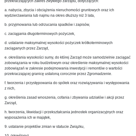
przekraczających zakres zwykłego zarządu, dotyczących:
a. nabycia, zbycia i obciążenia nieruchomości gruntowych oraz ich
wydzierżawiania lub najmu na okres dłuższy niż 3 lata,
b. przyjmowania lub odrzucania spadków i zapisów,
c. zaciągania długoterminowych pożyczek,
d. ustalanie maksymalnej wysokości pożyczek krótkoterminowych
zaciąganych przez Zarząd,
e. określania wysokości sumy, do której Zarząd może samodzielnie zaciągać
zobowiązania w roku budżetowym oraz określenie maksymalnej wysokości
zobowiązań w zakresie podejmowania inwestycji i remontów o wartości
przekraczającej granicę ustaloną corocznie przez Zgromadzenie.
f. tworzenia i przystępowania do spółek oraz rozwiązywania i występowania
z nich,
g. określenia zasad wnoszenia, cofania i zbywania udziałów i akcji przez
Zarząd,
h. tworzenia, likwidacji i przekształcania jednostek organizacyjnych oraz
wyposażenia ich w majątek,
9. ustalanie projektów zmian w statucie Związku,
10. (skreślony)