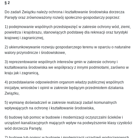
§ 2
Do zadań Związku należy ochrona i kształtowanie środowiska dorzecza
Parsęty oraz zrównoważony rozwój społeczno-gospodarczy poprzez:
1) podejmowanie wspólnych przedsięwzięć w zakresie ochrony wód, ziemi,
powietrza i krajobrazu, stanowiących podstawę dla rekreacji oraz turystyki
krajowej i zagranicznej,
2) ukierunkowywanie rozwoju gospodarczego terenu w oparciu o naturalne
walory przyrodnicze i środowiskowe,
3) reprezentowanie wspólnych interesów gmin w zakresie ochrony i
kształtowania środowiska we współpracy z innymi podmiotami, zarówno w
kraju jak i zagranicą,
4) przedstawianie odpowiednim organom władzy publicznej wspólnych
inicjatyw, wniosków i opinii w zakresie będącym przedmiotem działania
Związku,
5) wymianę doświadczeń w zakresie realizacji zadań komunalnych
wpływających na ochronę i kształtowanie środowiska,
6) budowę lub pomoc w budowie i modernizacji oczyszczalni ścieków i
urządzeń kanalizacyjnych mających wpływ na podwyższenie klasy czystości
wód dorzecza Parsęty,
7) budowę lub pomoc w budowie i modernizacji urządzeń wodociągowych,