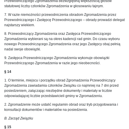
Przewodniczącego Zgromadzenia bezwzględną większością głosów
statutowej liczby członków Zgromadzenia w głosowaniu tajnym.
7. W razie niemożności przewodniczenia obradom Zgromadzenia przez
Przewodniczącego i Zastępcę Przewodniczącego – obrady prowadzi delegat
najstarszy wiekiem.
8. Przewodniczący Zgromadzenia oraz Zastępca Przewodniczącego
Zgromadzenia wybierani są na okres kadencji rad gmin. Do czasu wyboru
nowego Przewodniczącego Zgromadzenia oraz jego Zastępcy obaj pełnią
nadal swoje obowiązki.
9. Zastępca Przewodniczącego Zgromadzenia wykonuje obowiązki
Przewodniczącego Zgromadzenia w razie jego nieobecności.
§ 14
1. O terminie, miejscu i porządku obrad Zgromadzenia Przewodniczący
Zgromadzenia zawiadamia członków Związku co najmniej na 7 dni przed
posiedzeniem, załączając niezbędne dokumenty i materiały w liczbie
odpowiadającej liczbie przedstawicieli gminy w Zgromadzeniu.
2. Zgromadzenie może ustalić regulamin obrad oraz tryb przygotowania i
konsultacji dokumentów i materiałów na posiedzenia.
B. Zarząd Związku
§ 15