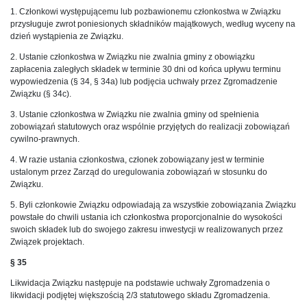
1. Członkowi występującemu lub pozbawionemu członkostwa w Związku
przysługuje zwrot poniesionych składników majątkowych, według wyceny na
dzień wystąpienia ze Związku.
2. Ustanie członkostwa w Związku nie zwalnia gminy z obowiązku
zapłacenia zaległych składek w terminie 30 dni od końca upływu terminu
wypowiedzenia (§ 34, § 34a) lub podjęcia uchwały przez Zgromadzenie
Związku (§ 34c).
3. Ustanie członkostwa w Związku nie zwalnia gminy od spełnienia
zobowiązań statutowych oraz wspólnie przyjętych do realizacji zobowiązań
cywilno-prawnych.
4. W razie ustania członkostwa, członek zobowiązany jest w terminie
ustalonym przez Zarząd do uregulowania zobowiązań w stosunku do
Związku.
5. Byli członkowie Związku odpowiadają za wszystkie zobowiązania Związku
powstałe do chwili ustania ich członkostwa proporcjonalnie do wysokości
swoich składek lub do swojego zakresu inwestycji w realizowanych przez
Związek projektach.
§ 35
Likwidacja Związku następuje na podstawie uchwały Zgromadzenia o
likwidacji podjętej większością 2/3 statutowego składu Zgromadzenia.