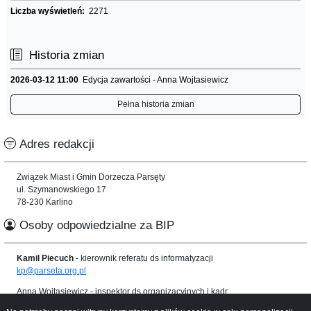
Liczba wyświetleń:
2271
Historia zmian
2026-03-12 11:00
Edycja zawartości - Anna Wojtasiewicz
Pełna historia zmian
Adres redakcji
Związek Miast i Gmin Dorzecza Parsęty
ul. Szymanowskiego 17
78-230 Karlino
Osoby odpowiedzialne za BIP
Kamil Piecuch
- kierownik referatu ds informatyzacji
kp@parseta.org.pl
Anna Wojtasiewicz
- inspektor ds organizacyjnych i kadr
awojtasiewicz@parseta.org.pl