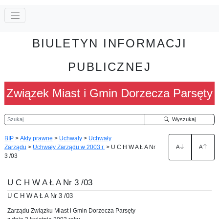
BIULETYN INFORMACJI
PUBLICZNEJ
Związek Miast i Gmin Dorzecza Parsęty
Szukaj
Wyszukaj
BIP
>
Akty prawne
>
Uchwały
>
Uchwały
Zarządu
>
Uchwały Zarządu w 2003 r.
>
U C H W A Ł A Nr
A
A
3 /03
U C H W A Ł A Nr 3 /03
U C H W A Ł A Nr 3 /03
Zarządu Związku Miast i Gmin Dorzecza Parsęty