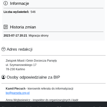
Informacje
Liczba wyświetleń:
546
Historia zmian
2023-07-17 20:21
Migracja strony
Adres redakcji
Związek Miast i Gmin Dorzecza Parsęty
ul. Szymanowskiego 17
78-230 Karlino
Osoby odpowiedzialne za BIP
Kamil Piecuch
- kierownik referatu ds informatyzacji
kp@parseta.org.pl
Anna Wojtasiewicz
- inspektor ds organizacyjnych i kadr
awojtasiewicz@parseta.org.pl