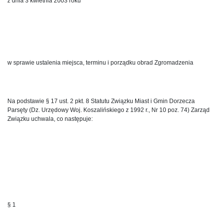
z dnia 3 kwietnia 2003 roku
w sprawie ustalenia miejsca, terminu i porządku obrad Zgromadzenia
Na podstawie § 17 ust. 2 pkt. 8 Statutu Związku Miast i Gmin Dorzecza
Parsęty (Dz. Urzędowy Woj. Koszalińskiego z 1992 r., Nr 10 poz. 74) Zarząd
Związku uchwala, co następuje:
§ 1