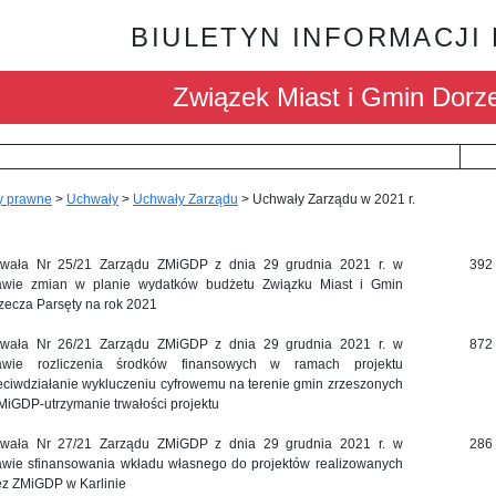
BIULETYN INFORMACJI
Związek Miast i Gmin Dorz
y prawne
>
Uchwały
>
Uchwały Zarządu
>
Uchwały Zarządu w 2021 r.
wała Nr 25/21 Zarządu ZMiGDP z dnia 29 grudnia 2021 r. w
392
awie zmian w planie wydatków budżetu Związku Miast i Gmin
zecza Parsęty na rok 2021
wała Nr 26/21 Zarządu ZMiGDP z dnia 29 grudnia 2021 r. w
872
awie rozliczenia środków finansowych w ramach projektu
eciwdziałanie wykluczeniu cyfrowemu na terenie gmin zrzeszonych
MiGDP-utrzymanie trwałości projektu
wała Nr 27/21 Zarządu ZMiGDP z dnia 29 grudnia 2021 r. w
286
awie sfinansowania wkładu własnego do projektów realizowanych
ez ZMiGDP w Karlinie