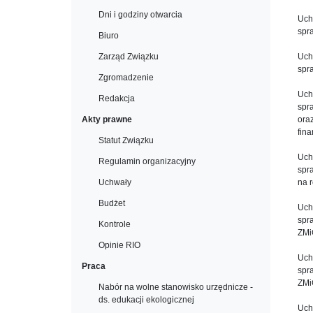
Dni i godziny otwarcia
Uch
spr
Biuro
Zarząd Związku
Uch
spr
Zgromadzenie
Uch
Redakcja
spr
Akty prawne
ora
fin
Statut Związku
Uch
Regulamin organizacyjny
spr
Uchwały
na 
Budżet
Uch
spr
Kontrole
ZMi
Opinie RIO
Uch
Praca
spr
ZMi
Nabór na wolne stanowisko urzędnicze -
ds. edukacji ekologicznej
Uch