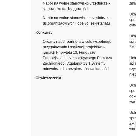
Nabór na wolne stanowisko urzędnicze -
zmi
stanowisko ds. księgowości
Uch
Nabór na wolne stanowisko urzędnicze -
spr
ds.organizacyjnych i obsługi sekretariatu
cyf
Konkursy
Uch
Otwarty nabór partnera w celu wspólnego
spr
przygotowania i realizacji projektów w
ZMi
ramach Priorytetu 13, Fundusze
Europejskie na rzecz aktywnego Pomorza
Uch
Zachodniego, Działania 13.1 Systemy
spr
ratownicze dla bezpieczeństwa ludności
czy
nie
Obwieszczenia
Uch
spr
dok
war
Uch
spr
ZMi
war