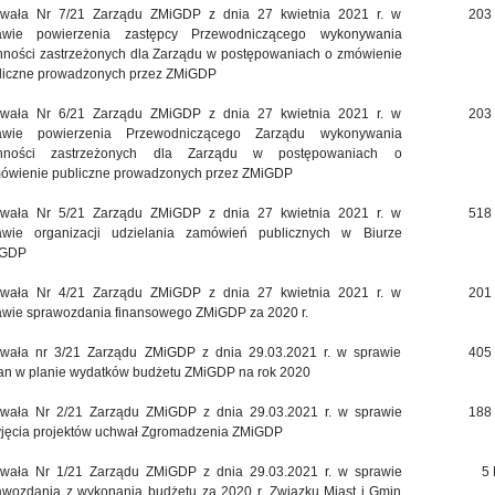
wała Nr 7/21 Zarządu ZMiGDP z dnia 27 kwietnia 2021 r. w
203
awie powierzenia zastępcy Przewodniczącego wykonywania
nności zastrzeżonych dla Zarządu w postępowaniach o zmówienie
liczne prowadzonych przez ZMiGDP
wała Nr 6/21 Zarządu ZMiGDP z dnia 27 kwietnia 2021 r. w
203
awie powierzenia Przewodniczącego Zarządu wykonywania
nności zastrzeżonych dla Zarządu w postępowaniach o
ówienie publiczne prowadzonych przez ZMiGDP
wała Nr 5/21 Zarządu ZMiGDP z dnia 27 kwietnia 2021 r. w
518
awie organizacji udzielania zamówień publicznych w Biurze
iGDP
wała Nr 4/21 Zarządu ZMiGDP z dnia 27 kwietnia 2021 r. w
201
awie sprawozdania finansowego ZMiGDP za 2020 r.
wała nr 3/21 Zarządu ZMiGDP z dnia 29.03.2021 r. w sprawie
405
an w planie wydatków budżetu ZMiGDP na rok 2020
wała Nr 2/21 Zarządu ZMiGDP z dnia 29.03.2021 r. w sprawie
188
yjęcia projektów uchwał Zgromadzenia ZMiGDP
wała Nr 1/21 Zarządu ZMiGDP z dnia 29.03.2021 r. w sprawie
5
awozdania z wykonania budżetu za 2020 r. Związku Miast i Gmin