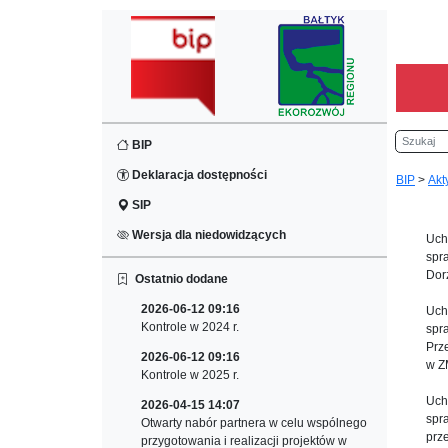
Szukaj
BIP
Deklaracja dostępności
BIP
>
Akt
SIP
Wersja dla niedowidzących
Uch
spr
Dor
Ostatnio dodane
2026-06-12 09:16
Uch
Kontrole w 2024 r.
spr
Prz
2026-06-12 09:16
w Z
Kontrole w 2025 r.
Uch
2026-04-15 14:07
spr
Otwarty nabór partnera w celu wspólnego
prz
przygotowania i realizacji projektów w