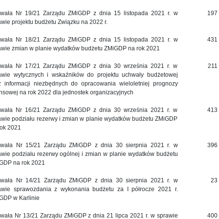
wała Nr 19/21 Zarządu ZMiGDP z dnia 15 listopada 2021 r. w
197
awie projektu budżetu Związku na 2022 r.
wała Nr 18/21 Zarządu ZMiGDP z dnia 15 listopada 2021 r. w
431
awie zmian w planie wydatków budżetu ZMiGDP na rok 2021
wała Nr 17/21 Zarządu ZMiGDP z dnia 30 września 2021 r. w
211
awie wytycznych i wskaźników do projektu uchwały budżetowej
z informacji niezbędnych do opracowania wieloletniej prognozy
ansowej na rok 2022 dla jednostek organizacyjnych
wała Nr 16/21 Zarządu ZMiGDP z dnia 30 września 2021 r. w
413
awie podziału rezerwy i zmian w planie wydatków budżetu ZMiGDP
rok 2021
wała Nr 15/21 Zarządu ZMiGDP z dnia 30 sierpnia 2021 r. w
396
awie podziału rezerwy ogólnej i zmian w planie wydatków budżetu
GDP na rok 2021
wała Nr 14/21 Zarządu ZMiGDP z dnia 30 sierpnia 2021 r. w
23
awie sprawozdania z wykonania budżetu za I półrocze 2021 r.
GDP w Karlinie
wała Nr 13/21 Zarządu ZMiGDP z dnia 21 lipca 2021 r. w sprawie
400