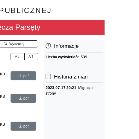
 PUBLICZNEJ
ecza Parsęty
Wyszukaj
Informacje
A
A
Liczba wyświetleń:
539
 KB
pdf
Historia zmian
2023-07-17 20:21
Migracja
strony
 KB
pdf
 KB
pdf