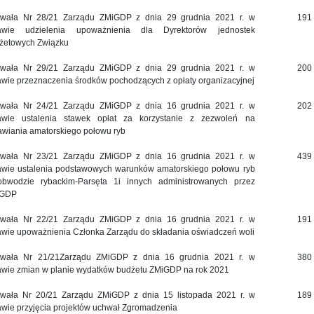
wała Nr 28/21 Zarządu ZMiGDP z dnia 29 grudnia 2021 r. w
191
awie udzielenia upoważnienia dla Dyrektorów jednostek
żetowych Związku
wała Nr 29/21 Zarządu ZMiGDP z dnia 29 grudnia 2021 r. w
200
awie przeznaczenia środków pochodzących z opłaty organizacyjnej
wała Nr 24/21 Zarządu ZMiGDP z dnia 16 grudnia 2021 r. w
202
awie ustalenia stawek opłat za korzystanie z zezwoleń na
awiania amatorskiego połowu ryb
wała Nr 23/21 Zarządu ZMiGDP z dnia 16 grudnia 2021 r. w
439
awie ustalenia podstawowych warunków amatorskiego połowu ryb
bwodzie rybackim-Parsęta 1i innych administrowanych przez
iGDP
wała Nr 22/21 Zarządu ZMiGDP z dnia 16 grudnia 2021 r. w
191
awie upoważnienia Członka Zarządu do składania oświadczeń woli
wała Nr 21/21Zarządu ZMiGDP z dnia 16 grudnia 2021 r. w
380
awie zmian w planie wydatków budżetu ZMiGDP na rok 2021
wała Nr 20/21 Zarządu ZMiGDP z dnia 15 listopada 2021 r. w
189
awie przyjęcia projektów uchwał Zgromadzenia