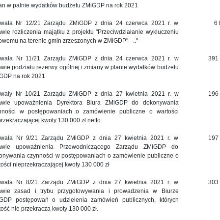
an w palnie wydatków budżetu ZMiGDP na rok 2021
wała Nr 12/21 Zarządu ZMiGDP z dnia 24 czerwca 2021 r. w
6
awie rozliczenia majątku z projektu "Przeciwdziałanie wykluczeniu
rowemu na terenie gmin zrzeszonych w ZMiGDP" - .."
wała Nr 11/21 Zarządu ZMiGDP z dnia 24 czerwca 2021 r. w
391
awie podziału rezerwy ogólnej i zmiany w planie wydatków budżetu
GDP na rok 2021
wały Nr 10/21 Zarządu ZMiGDP z dnia 27 kwietnia 2021 r. w
196
awie upoważnienia Dyrektora Biura ZMiGDP do dokonywania
nności w postępowaniach o zamówienie publiczne o wartości
przekraczającej kwoty 130 000 zł netto
wała Nr 9/21 Zarządu ZMiGDP z dnia 27 kwietnia 2021 r. w
197
awie upoważnienia Przewodniczącego Zarządu ZMiGDP do
onywania czynności w postępowaniach o zamówienie publiczne o
tości nieprzekraczającej kwoty 130 000 zł
wała Nr 8/21 Zarządu ZMiGDP z dnia 27 kwietnia 2021 r. w
303
awie zasad i trybu przygotowywania i prowadzenia w Biurze
GDP postępowań o udzielenia zamówień publicznych, których
tość nie przekracza kwoty 130 000 zł.