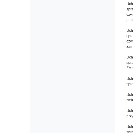
Uch
spr
czy
pub
Uch
spr
czy
zam
Uch
spr
ZM
Uch
spr
Uch
zmi
Uch
prz
Uch
spr