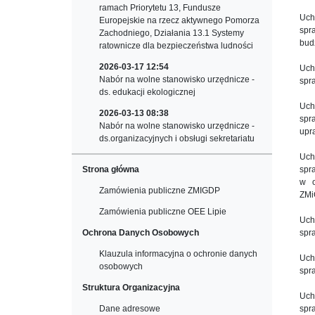
ramach Priorytetu 13, Fundusze
Uch
Europejskie na rzecz aktywnego Pomorza
spr
Zachodniego, Działania 13.1 Systemy
bud
ratownicze dla bezpieczeństwa ludności
2026-03-17 12:54
Uch
Nabór na wolne stanowisko urzędnicze -
spr
ds. edukacji ekologicznej
Uch
2026-03-13 08:38
spr
Nabór na wolne stanowisko urzędnicze -
upr
ds.organizacyjnych i obsługi sekretariatu
Uch
Strona główna
spr
w o
Zamówienia publiczne ZMIGDP
ZM
Zamówienia publiczne OEE Lipie
Uch
Ochrona Danych Osobowych
spr
Klauzula informacyjna o ochronie danych
Uch
osobowych
spr
Struktura Organizacyjna
Uch
Dane adresowe
spr