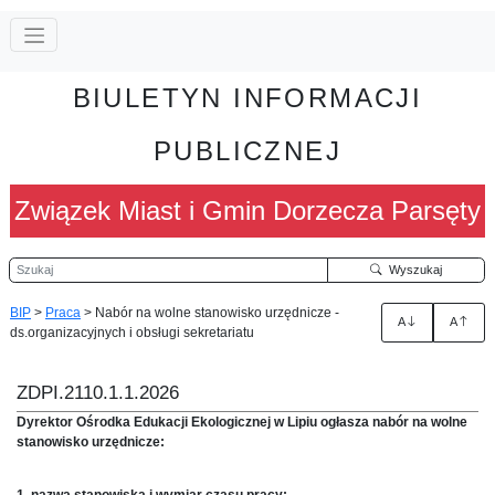
BIULETYN INFORMACJI
PUBLICZNEJ
Związek Miast i Gmin Dorzecza Parsęty
Szukaj
Wyszukaj
BIP
>
Praca
>
Nabór na wolne stanowisko urzędnicze -
A
A
ds.organizacyjnych i obsługi sekretariatu
ZDPI.2110.1.1.2026
Dyrektor Ośrodka Edukacji Ekologicznej w Lipiu ogłasza nabór na wolne
stanowisko urzędnicze:
1. nazwa stanowiska i wymiar czasu pracy: