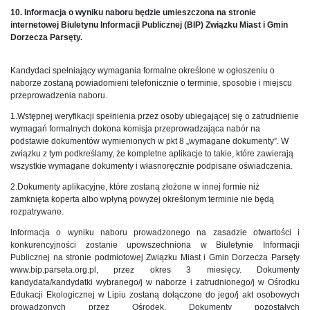
10. Informacja o wyniku naboru będzie umieszczona na stronie
internetowej Biuletynu Informacji Publicznej (BIP) Związku Miast i Gmin
Dorzecza Parsęty.
Kandydaci spełniający wymagania formalne określone w ogłoszeniu o
naborze zostaną powiadomieni telefonicznie o terminie, sposobie i miejscu
przeprowadzenia naboru.
1.Wstępnej weryfikacji spełnienia przez osoby ubiegającej się o zatrudnienie
wymagań formalnych dokona komisja przeprowadzająca nabór na
podstawie dokumentów wymienionych w pkt 8 „wymagane dokumenty”. W
związku z tym podkreślamy, że kompletne aplikacje to takie, które zawierają
wszystkie wymagane dokumenty i własnoręcznie podpisane oświadczenia.
2.Dokumenty aplikacyjne, które zostaną złożone w innej formie niż
zamknięta koperta albo wpłyną powyżej określonym terminie nie będą
rozpatrywane.
Informacja o wyniku naboru prowadzonego na zasadzie otwartości i
konkurencyjności zostanie upowszechniona w Biuletynie Informacji
Publicznej na stronie podmiotowej Związku Miast i Gmin Dorzecza Parsęty
www.bip.parseta.org.pl, przez okres 3 miesięcy. Dokumenty
kandydata/kandydatki wybranego/j w naborze i zatrudnionego/j w Ośrodku
Edukacji Ekologicznej w Lipiu zostaną dołączone do jego/j akt osobowych
prowadzonych przez Ośrodek. Dokumenty pozostałych