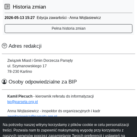
Historia zmian
2026-05-13 15:27
Edycja zawartości - Anna Wojtasiewicz
Pełna historia zmian
Adres redakcji
Związek Miast i Gmin Dorzecza Parsęty
ul. Szymanowskiego 17
78-230 Karlino
Osoby odpowiedzialne za BIP
Kamil Piecuch
- kierownik referatu ds informatyzacji
kp@parseta.org.pl
Anna Wojtasiewicz
- inspektor ds organizacyjnych i kadr
awojtasiewicz@parseta.org.pl
Na potrzeby naszej witryny korzystamy z plików cookie w celu personalizacji
Informacje o serwisie
treści. Pozwala nam to zapewnić maksymalną wygodę przy korzystaniu z
naszych serwisów poprzez zapamiętanie Twoich preferencji i ustawień na