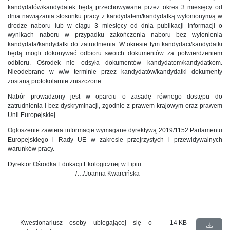
kandydatów/kandydatek będą przechowywane przez okres 3 miesięcy od
dnia nawiązania stosunku pracy z kandydatem/kandydatką wyłonionym/ą w
drodze naboru lub w ciągu 3 miesięcy od dnia publikacji informacji o
wynikach naboru w przypadku zakończenia naboru bez wyłonienia
kandydata/kandydatki do zatrudnienia. W okresie tym kandydaci/kandydatki
będą mogli dokonywać odbioru swoich dokumentów za potwierdzeniem
odbioru. Ośrodek nie odsyła dokumentów kandydatom/kandydatkom.
Nieodebrane w w/w terminie przez kandydatów/kandydatki dokumenty
zostaną protokolarnie zniszczone.
Nabór prowadzony jest w oparciu o zasadę równego dostępu do
zatrudnienia i bez dyskryminacji, zgodnie z prawem krajowym oraz prawem
Unii Europejskiej.
Ogłoszenie zawiera informacje wymagane dyrektywą 2019/1152 Parlamentu
Europejskiego i Rady UE w zakresie przejrzystych i przewidywalnych
warunków pracy.
Dyrektor Ośrodka Edukacji Ekologicznej w Lipiu
/…/Joanna Kwarcińska
Kwestionariusz osoby ubiegającej się o
14 KB