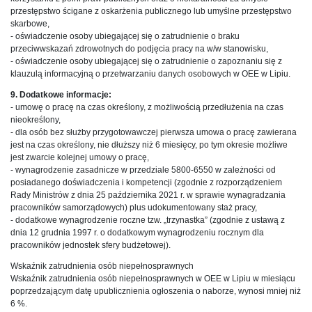
przestępstwo ścigane z oskarżenia publicznego lub umyślne przestępstwo
skarbowe,
- oświadczenie osoby ubiegającej się o zatrudnienie o braku
przeciwwskazań zdrowotnych do podjęcia pracy na w/w stanowisku,
- oświadczenie osoby ubiegającej się o zatrudnienie o zapoznaniu się z
klauzulą informacyjną o przetwarzaniu danych osobowych w OEE w Lipiu.
9. Dodatkowe informacje:
- umowę o pracę na czas określony, z możliwością przedłużenia na czas
nieokreślony,
- dla osób bez służby przygotowawczej pierwsza umowa o pracę zawierana
jest na czas określony, nie dłuższy niż 6 miesięcy, po tym okresie możliwe
jest zwarcie kolejnej umowy o pracę,
- wynagrodzenie zasadnicze w przedziale 5800-6550 w zależności od
posiadanego doświadczenia i kompetencji (zgodnie z rozporządzeniem
Rady Ministrów z dnia 25 października 2021 r. w sprawie wynagradzania
pracowników samorządowych) plus udokumentowany staż pracy,
- dodatkowe wynagrodzenie roczne tzw. „trzynastka” (zgodnie z ustawą z
dnia 12 grudnia 1997 r. o dodatkowym wynagrodzeniu rocznym dla
pracowników jednostek sfery budżetowej).
Wskaźnik zatrudnienia osób niepełnosprawnych
Wskaźnik zatrudnienia osób niepełnosprawnych w OEE w Lipiu w miesiącu
poprzedzającym datę upublicznienia ogłoszenia o naborze, wynosi mniej niż
6 %.